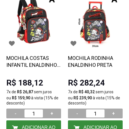
MOCHILA COSTAS
MOCHILA RODINHA
INFANTIL ENALDINHO -
ENALDINHO PRETA
ESTAMPA
R$ 188,12
R$ 282,24
7x de
R$ 26,87
sem juros
7x de
R$ 40,32
sem juros
ou
R$ 159,90
à vista (15% de
ou
R$ 239,90
à vista (15% de
desconto)
desconto)
-
+
-
+
ADICIONAR AO
ADICIONAR AO