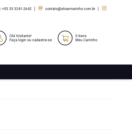
:
+55 33 3241-2642
contato@eloarmarinho.com.br
Olá Visitante!
0 itens
Faça login ou cadastre-se
Meu Carrinho