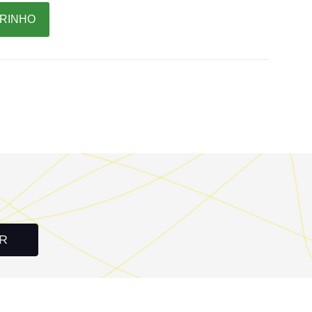
RRINHO
R