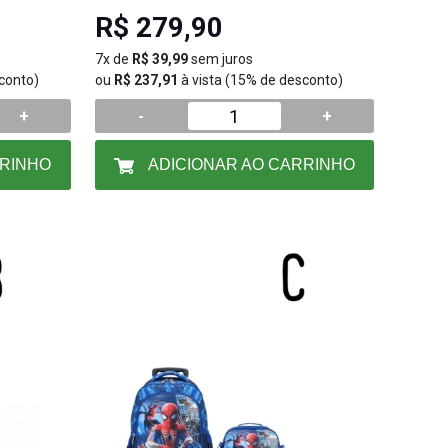
R$ 279,90
7x de
R$ 39,99
sem juros
conto)
ou
R$ 237,91
à vista (15% de desconto)
+
-
+
RRINHO
ADICIONAR AO CARRINHO