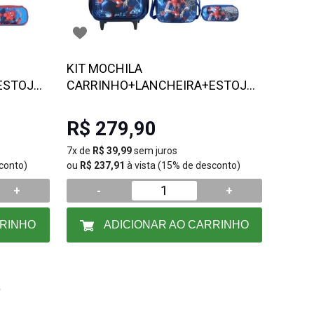
KIT MOCHILA
ESTOJO
CARRINHO+LANCHEIRA+ESTOJO
odelo
SPIDER MAN- Escolha o modelo
R$ 279,90
7x de
R$ 39,99
sem juros
conto)
ou
R$ 237,91
à vista (15% de desconto)
+
-
+
RRINHO
ADICIONAR AO CARRINHO