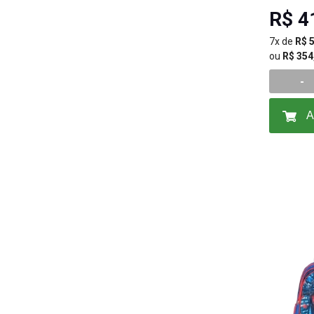
R$ 4
7x de
R$ 
ou
R$ 354
-
A