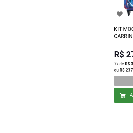
KIT MO
CARRI
SPIDER 
R$ 2
7x de
R$ 
ou
R$ 237
-
A