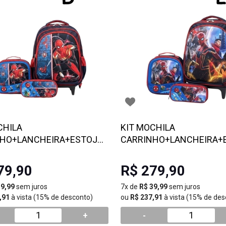
CHILA
KIT MOCHILA
NHO+LANCHEIRA+ESTOJO
CARRINHO+LANCHEIRA+
MAN- Escolha o modelo
SPIDER MAN- Escolha o m
79,90
R$ 279,90
39,99
sem juros
7x de
R$ 39,99
sem juros
,91
à vista (15% de desconto)
ou
R$ 237,91
à vista (15% de des
+
-