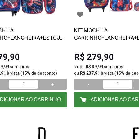
CHILA
KIT MOCHILA
NHO+LANCHEIRA+ESTOJO
CARRINHO+LANCHEIRA+
MAN- Escolha o modelo
SPIDER MAN- Escolha o m
79,90
R$ 279,90
39,99
sem juros
7x de
R$ 39,99
sem juros
,91
à vista (15% de desconto)
ou
R$ 237,91
à vista (15% de des
+
-
DICIONAR AO CARRINHO
ADICIONAR AO CA