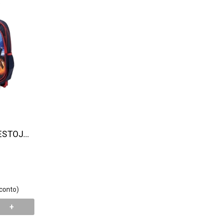
ESTOJO
odelo
conto)
+