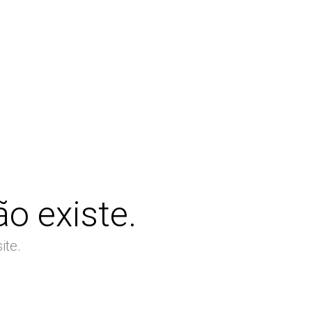
o existe.
ite.