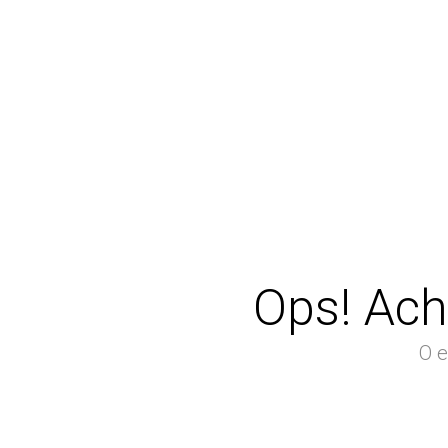
Ops! Ach
O e