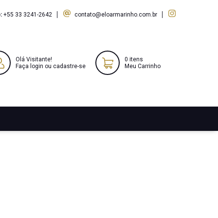
:
+55 33 3241-2642
contato@eloarmarinho.com.br
Olá Visitante!
0 itens
Faça login ou cadastre-se
Meu Carrinho