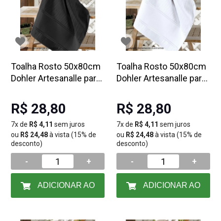
Toalha Rosto 50x80cm
Toalha Rosto 50x80cm
Dohler Artesanalle para
Dohler Artesanalle para
pintura - ESCOLHA SUA
pintura - ESCOLHA SUA
COR
COR
R$ 28,80
R$ 28,80
7x de
R$ 4,11
sem juros
7x de
R$ 4,11
sem juros
ou
R$ 24,48
à vista (15% de
ou
R$ 24,48
à vista (15% de
desconto)
desconto)
-
+
-
+
ADICIONAR AO
ADICIONAR AO
CARRINHO
CARRINHO