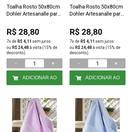
Toalha Rosto 50x80cm
Toalha Rosto 50x80cm
Dohler Artesanalle para
Dohler Artesanalle para
pintura - ESCOLHA SUA
pintura - ESCOLHA SUA
COR
COR
R$ 28,80
R$ 28,80
7x de
R$ 4,11
sem juros
7x de
R$ 4,11
sem juros
ou
R$ 24,48
à vista (15% de
ou
R$ 24,48
à vista (15% de
desconto)
desconto)
-
+
-
+
ADICIONAR AO
ADICIONAR AO
CARRINHO
CARRINHO