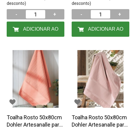
desconto)
desconto)
-
+
-
+
ADICIONAR AO
ADICIONAR AO
CARRINHO
CARRINHO
Toalha Rosto 50x80cm
Toalha Rosto 50x80cm
Dohler Artesanalle para
Dohler Artesanalle para
pintura - ESCOLHA SUA
pintura - ESCOLHA SUA