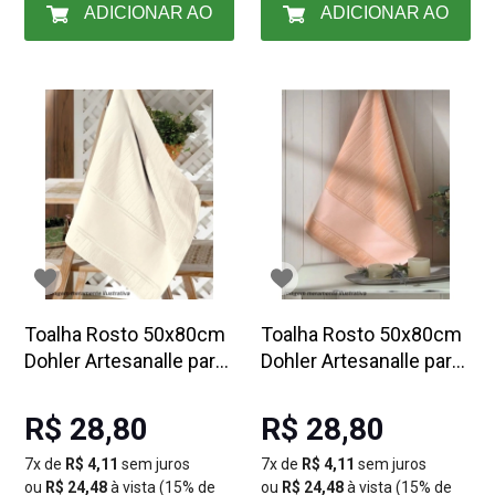
ADICIONAR AO
ADICIONAR AO
CARRINHO
CARRINHO
Toalha Rosto 50x80cm
Toalha Rosto 50x80cm
Dohler Artesanalle para
Dohler Artesanalle para
pintura - ESCOLHA SUA
pintura - ESCOLHA SUA
COR
COR
R$ 28,80
R$ 28,80
7x de
R$ 4,11
sem juros
7x de
R$ 4,11
sem juros
ou
R$ 24,48
à vista (15% de
ou
R$ 24,48
à vista (15% de