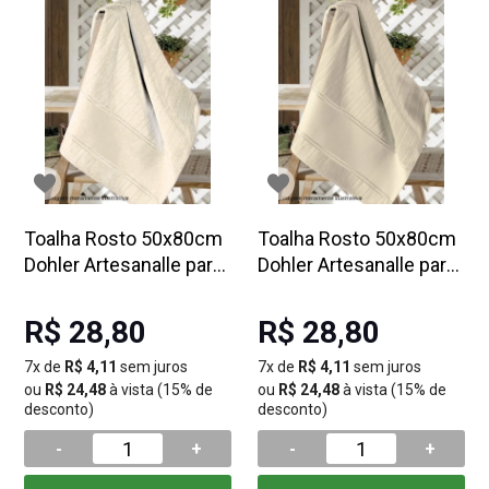
Toalha Rosto 50x80cm
Toalha Rosto 50x80cm
Dohler Artesanalle para
Dohler Artesanalle para
pintura - ESCOLHA SUA
pintura - ESCOLHA SUA
COR
COR
R$ 28,80
R$ 28,80
7x de
R$ 4,11
sem juros
7x de
R$ 4,11
sem juros
ou
R$ 24,48
à vista (15% de
ou
R$ 24,48
à vista (15% de
desconto)
desconto)
-
+
-
+