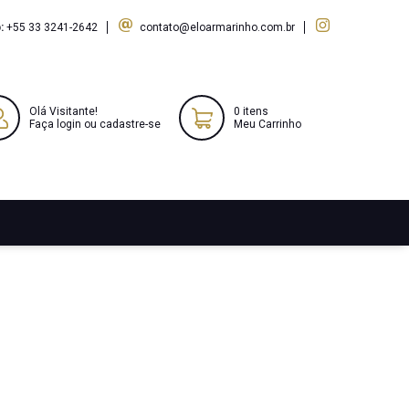
:
+55 33 3241-2642
contato@eloarmarinho.com.br
Olá Visitante!
0 itens
Faça login ou cadastre-se
Meu Carrinho