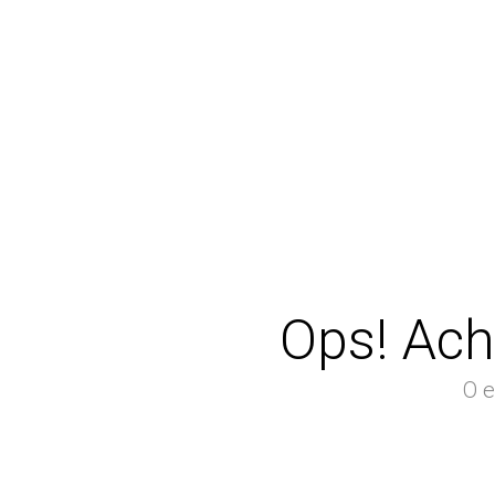
Ops! Ach
O e