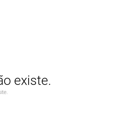
o existe.
ite.