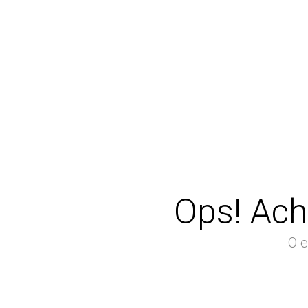
Ops! Ach
O e