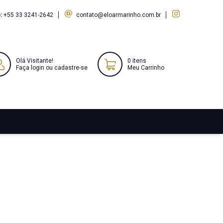
:
+55 33 3241-2642
contato@eloarmarinho.com.br
Olá Visitante!
0 itens
Faça login ou cadastre-se
Meu Carrinho